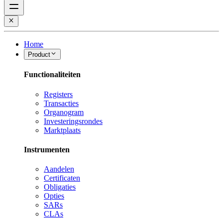
Home
Product
Functionaliteiten
Registers
Transacties
Organogram
Investeringsrondes
Marktplaats
Instrumenten
Aandelen
Certificaten
Obligaties
Opties
SARs
CLAs