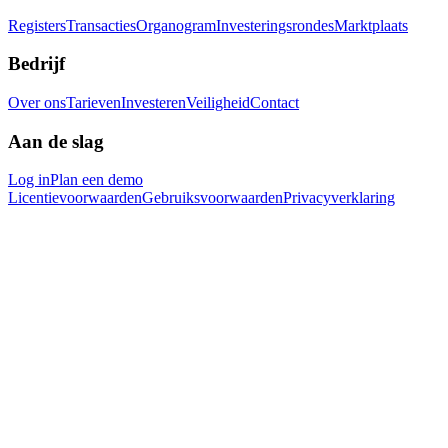
Registers
Transacties
Organogram
Investeringsrondes
Marktplaats
Bedrijf
Over ons
Tarieven
Investeren
Veiligheid
Contact
Aan de slag
Log in
Plan een demo
Licentievoorwaarden
Gebruiksvoorwaarden
Privacyverklaring